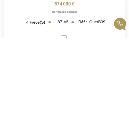
674 000 €
honoraires compris
87
M²
Réf :
OursB09
4
Pièce(s)