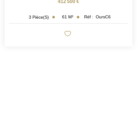
412 500 €
61
M²
Réf :
OursC6
3
Pièce(s)