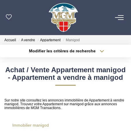
ACHETER
Accueil
A vendre
Appartement
Manigod
ESTIMER
Modifier les critères de recherche
Localisation
Type de bien
Localisation
Sélectionnez...
PROGRAMMES NEUFS
Achat / Vente Appartement manigod
Surface min
Budget max
- Appartement a vendre à manigod
NOTRE AGENCE
Plus de critères
Créer une alerte
OUTILS
Sur notre site consultez les annonces immobilière de Appartement à vendre
manigod. Trouvez votre Appartement sur manigod grâce aux annonces
immobilières de MGM Transactions.
CONTACT
Immobilier manigod
EN