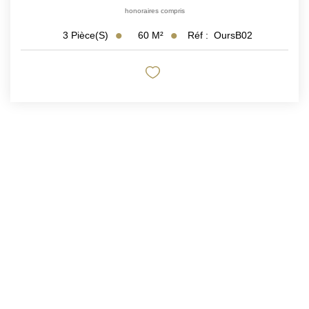
honoraires compris
60
M²
Réf :
OursB02
3
Pièce(s)