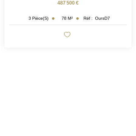
487 500 €
78
M²
Réf :
OursD7
3
Pièce(s)