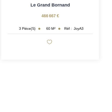
Le Grand Bornand
466 667 €
60
M²
Réf :
JoyA3
3
Pièce(s)