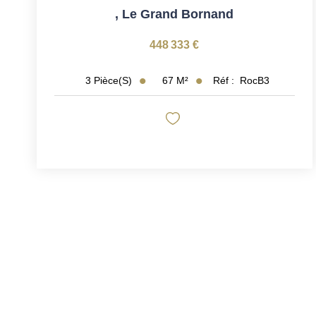
,
Le Grand Bornand
448 333 €
67
M²
Réf :
RocB3
3
Pièce(s)