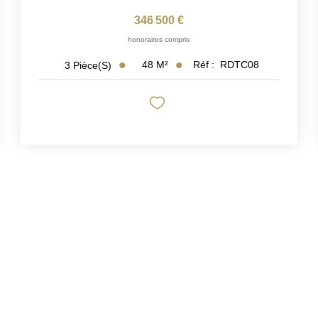
346 500 €
honoraires compris
48
M²
Réf :
RDTC08
3
Pièce(s)