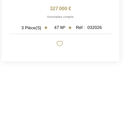
327 000 €
honoraires compris
47
M²
Réf :
032026
3
Pièce(s)