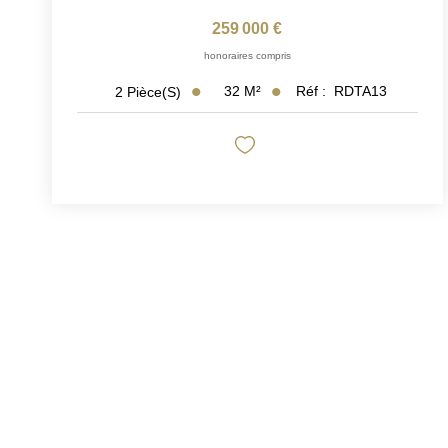
259 000 €
honoraires compris
32
M²
Réf :
RDTA13
2
Pièce(s)