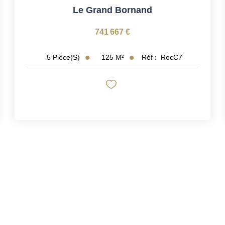
Le Grand Bornand
741 667 €
125
M²
Réf :
RocC7
5
Pièce(s)