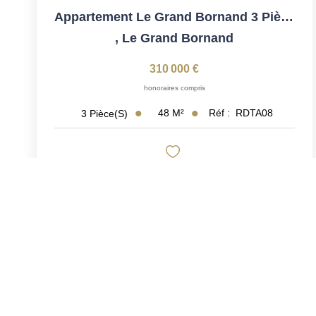
Appartement Le Grand Bornand 3 Pièces De 48 M2
,
Le Grand Bornand
310 000 €
honoraires compris
48
M²
Réf :
RDTA08
3
Pièce(s)