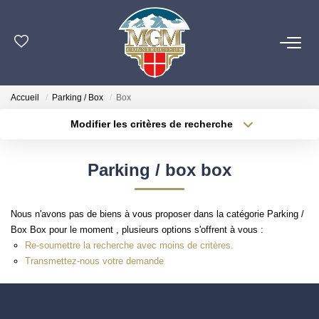
ACHETER
Accueil
Parking / Box
Box
ESTIMER
Modifier les critères de recherche
Localisation
Type de bien
Localisation
Sélectionnez...
PROGRAMMES NEUFS
Parking / box box
Surface min
Budget max
NOTRE AGENCE
Nous n'avons pas de biens à vous proposer dans la catégorie Parking /
Plus de critères
Créer une alerte
Box Box pour le moment , plusieurs options s'offrent à vous :
OUTILS
Re-soumettre la recherche avec moins de critères.
Transmettez-nous votre demande
CONTACT
EN