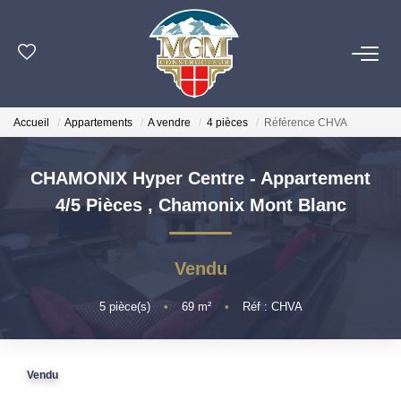
ACHETER
Accueil
Appartements
A vendre
4 pièces
Référence CHVA
ESTIMER
CHAMONIX Hyper Centre - Appartement
PROGRAMMES NEUFS
4/5 Pièces
,
Chamonix Mont Blanc
NOTRE AGENCE
Vendu
OUTILS
5
pièce(s)
•
69
m²
•
Réf : CHVA
CONTACT
Vendu
EN