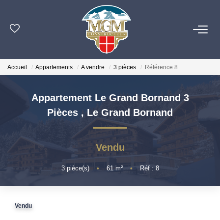
ACHETER
Accueil
Appartements
A vendre
3 pièces
Référence 8
ESTIMER
Appartement Le Grand Bornand 3
PROGRAMMES NEUFS
Pièces
,
Le Grand Bornand
NOTRE AGENCE
Vendu
OUTILS
3
pièce(s)
•
61
m²
•
Réf : 8
CONTACT
Vendu
EN