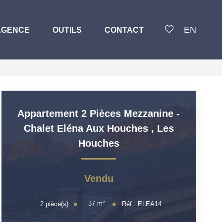
EN
AGENCE
OUTILS
CONTACT
Appartement 2 Pièces Mezzanine -
Chalet Eléna Aux Houches
,
Les
Houches
Vendu
37
m²
2
pièce(s)
Réf :
ELEA14