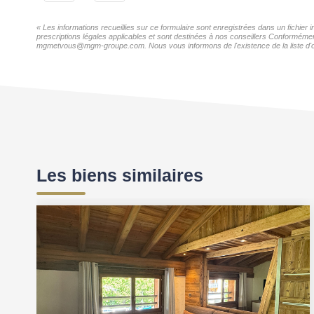
« Les informations recueillies sur ce formulaire sont enregistrées dans un fichie
prescriptions légales applicables et sont destinées à nos conseillers Conformémen
mgmetvous@mgm-groupe.com. Nous vous informons de l'existence de la liste d'oppo
Les biens similaires