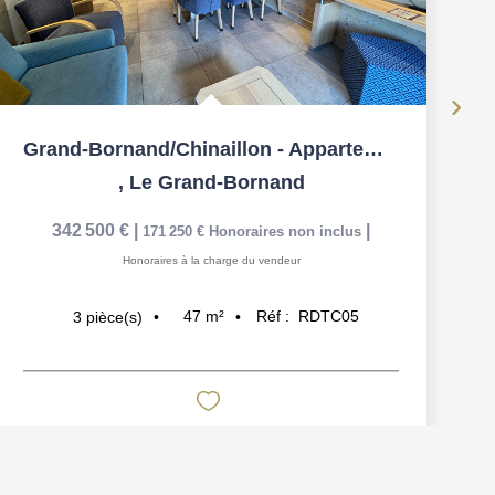
Grand-Bornand/Chinaillon - Appartement 3 pièces
,
Le Grand-Bornand
342 500 €
|
|
171 250 €
Honoraires non inclus
Honoraires à la charge du vendeur
47
m²
Réf :
RDTC05
3
pièce(s)