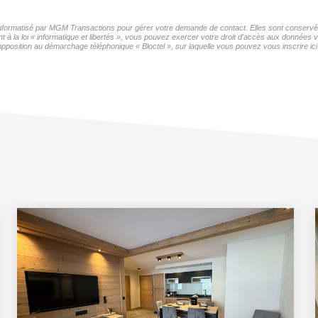
r informatisé par MGM Transactions pour gérer votre demande de contact. Elles sont conservées
t à la loi « informatique et libertés », vous pouvez exercer votre droit d'accès aux données 
sition au démarchage téléphonique « Bloctel », sur laquelle vous pouvez vous inscrire ici