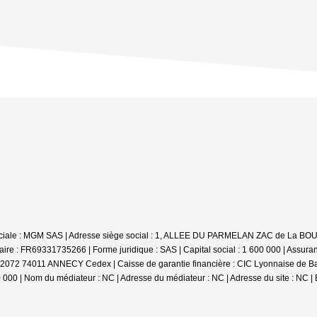
ociale : MGM SAS | Adresse siège social : 1, ALLEE DU PARMELAN ZAC de La
e : FR69331735266 | Forme juridique : SAS | Capital social : 1 600 000 | Assur
62072 74011 ANNECY Cedex | Caisse de garantie financière : CIC Lyonnaise de Banq
0 000 | Nom du médiateur : NC | Adresse du médiateur : NC | Adresse du site : NC |