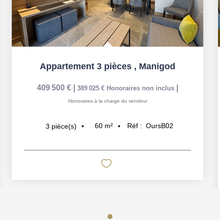
Appartement 3 pièces
,
Manigod
409 500 €
|
|
389 025 €
Honoraires non inclus
Honoraires à la charge du vendeur
60
m²
Réf :
OursB02
3
pièce(s)