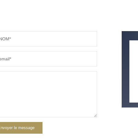
NOM*
email*
nvoyer le message