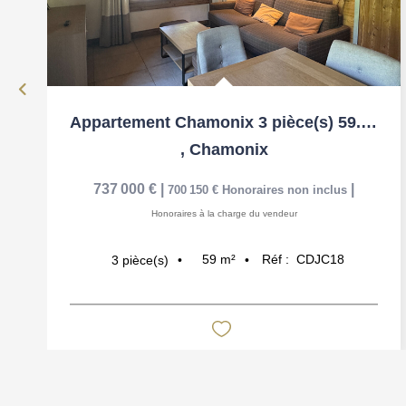
Appartement Chamonix 3 pièce(s) 59.19 m2
,
Chamonix
737 000 €
|
|
700 150 €
Honoraires non inclus
Honoraires à la charge du vendeur
59
m²
Réf :
CDJC18
3
pièce(s)