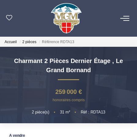
ACHETER
Accueil
2 pièces
Référence RDTA13
ESTIMER
Charmant 2 Pièces Dernier Étage
,
Le
PROGRAMMES NEUFS
Grand Bornand
NOTRE AGENCE
259 000 €
honoraires compris
OUTILS
2
pièce(s)
•
31
m²
•
Réf : RDTA13
CONTACT
EN
A vendre