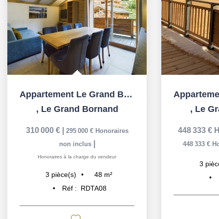
Appartement Le Grand Bornand 3 pièces de 48 m2
,
Le Grand Bornand
,
Le Gr
310 000 €
|
448 333 €
H
295 000 €
Honoraires
|
non inclus
448 333 €
Ho
Honoraires à la charge du vendeur
3
pièc
48
m²
3
pièce(s)
Réf :
RDTA08