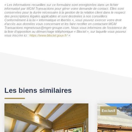
« Les informations recueillies sur ce formulaire sont enregistrées dans un fichier
informatisé par MGM Transactions pour gérer votre demande de contact. Elles sont
conservées pour la durée nécessaire à la gestion de la relation client dans le respect
des prescriptions légales applicables et sont destinées à nos conseillers
Conformément à la loi « informatique et libertés », vous pouvez exercer votre droit
d'accès aux données vous concernant et les faire rectifier en contactant MGM
Transactions mgmetvous@mgm-groupe.com. Nous vous informons de l'existence de
la liste d'opposition au démarchage téléphonique « Bloctel », sur laquelle vous pouvez
vous inscrire ici :
https://www.bloctel.gouv.fr/
»
Les biens similaires
Exclusif