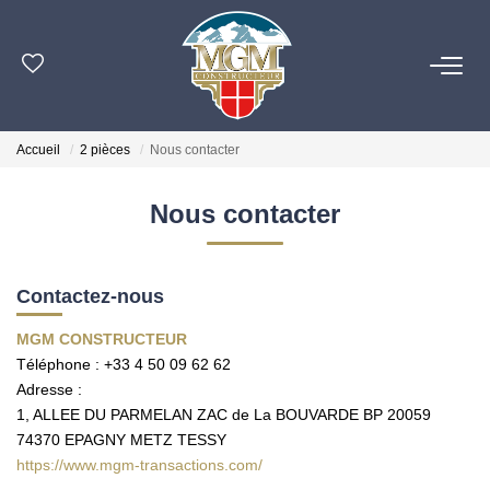
ACHETER
Accueil
2 pièces
Nous contacter
ESTIMER
Nous contacter
PROGRAMMES NEUFS
Contactez-nous
NOTRE AGENCE
MGM CONSTRUCTEUR
Téléphone :
+33 4 50 09 62 62
OUTILS
Adresse :
1, ALLEE DU PARMELAN ZAC de La BOUVARDE BP 20059
CONTACT
74370
EPAGNY METZ TESSY
https://www.mgm-transactions.com/
EN